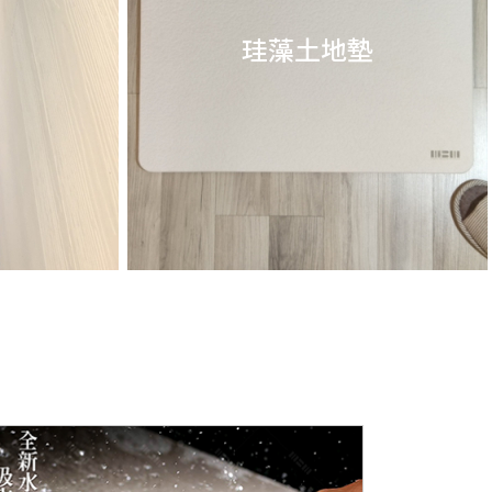
珪藻土地墊