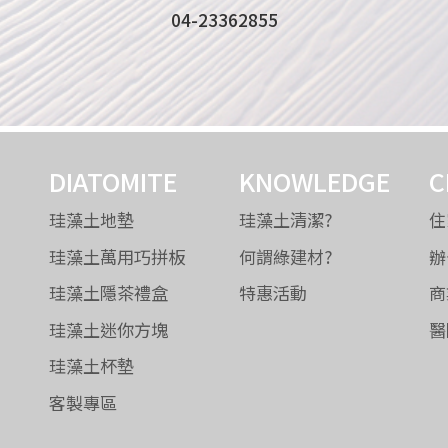
04-23362855
DIATOMITE
KNOWLEDGE
C
珪藻土地墊
珪藻土清潔?
住
珪藻土萬用巧拼板
何謂綠建材?
辦
珪藻土隱茶禮盒
特惠活動
商
珪藻土迷你方塊
醫
珪藻土杯墊
客製專區