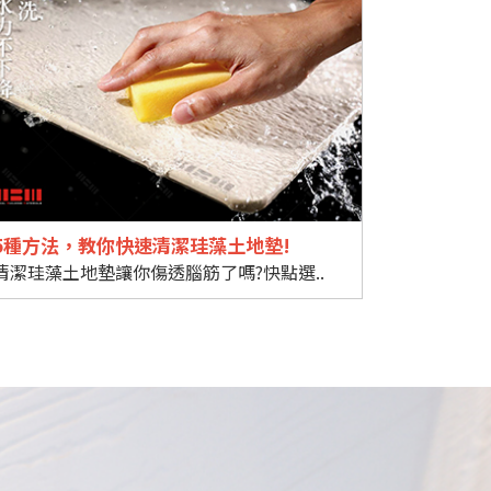
5種方法，教你快速清潔珪藻土地墊!
清潔珪藻土地墊讓你傷透腦筋了嗎?快點選..