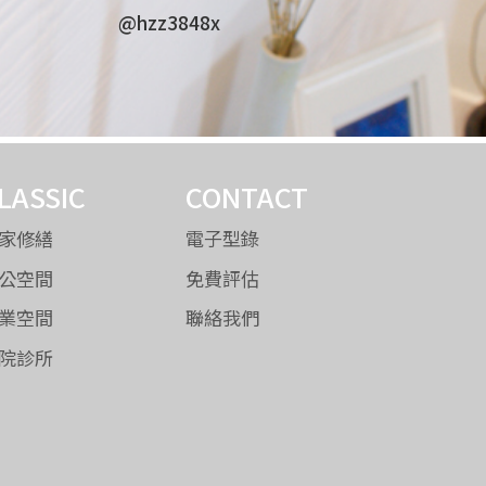
@hzz3848x
LASSIC
CONTACT
家修繕
電子型錄
公空間
免費評估
業空間
聯絡我們
院診所