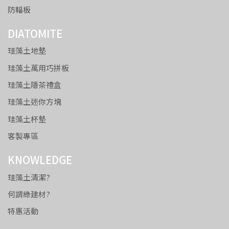
防輻板
DIATOMITE
珪藻土地墊
珪藻土萬用巧拼板
珪藻土隱茶禮盒
珪藻土迷你方塊
珪藻土杯墊
客製專區
KNOWLEDGE
珪藻土清潔?
何謂綠建材?
特惠活動