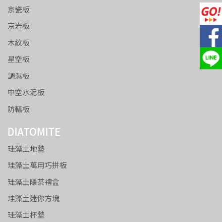
京瓷板
京岩板
木紋板
星空板
調濕板
中空水泥板
防輻板
DIATOMITE
珪藻土地墊
珪藻土萬用巧拼板
珪藻土隱茶禮盒
珪藻土迷你方塊
珪藻土杯墊