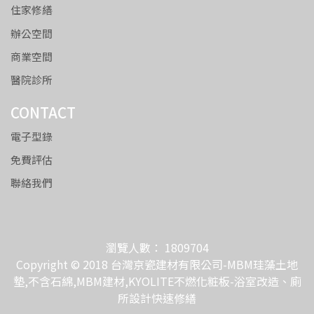
住家修繕
辦公空間
商業空間
醫院診所
CONTACT
電子型錄
免費評估
聯絡我們
瀏覽人數： 1809704
Copyright © 2018 台灣京瓷建材有限公司-MBM珪藻土地
墊,不含石綿,MBM建材,KYOLITE不燃化粧板-浴室改造、廁
所設計快速修繕