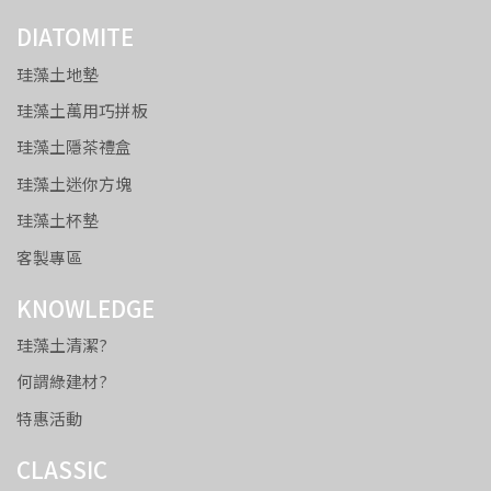
DIATOMITE
珪藻土地墊
珪藻土萬用巧拼板
珪藻土隱茶禮盒
珪藻土迷你方塊
珪藻土杯墊
客製專區
KNOWLEDGE
珪藻土清潔?
何謂綠建材?
特惠活動
CLASSIC