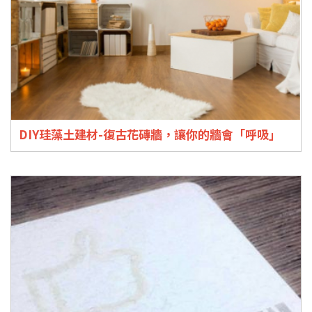
DIY珪藻土建材-復古花磚牆，讓你的牆會「呼吸」