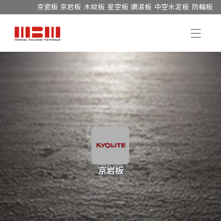
京瓷板
京岩板
木紋板
星空板
調濕板
中空水泥板
防輻板
京岩板