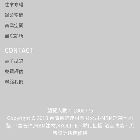
住家修繕
辦公空間
商業空間
醫院診所
CONTACT
電子型錄
免費評估
聯絡我們
瀏覽人數： 1808775
Copyright © 2018 台灣京瓷建材有限公司-MBM珪藻土地
墊,不含石綿,MBM建材,KYOLITE不燃化粧板-浴室改造、廁
所設計快速修繕