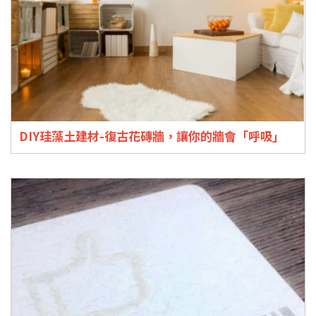
DIY珪藻土建材-復古花磚牆，讓你的牆會「呼吸」