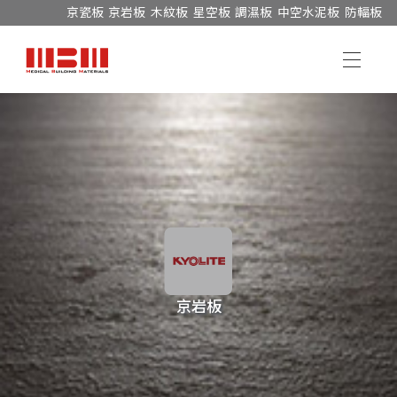
京瓷板
京岩板
木紋板
星空板
調濕板
中空水泥板
防輻板
京岩板