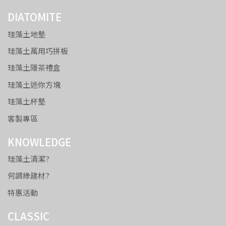
DIATOMITE
珪藻土地墊
珪藻土萬用巧拼板
珪藻土隱茶禮盒
珪藻土迷你方塊
珪藻土杯墊
客製專區
KNOWLEDGE
珪藻土清潔?
何謂綠建材?
特惠活動
CLASSIC