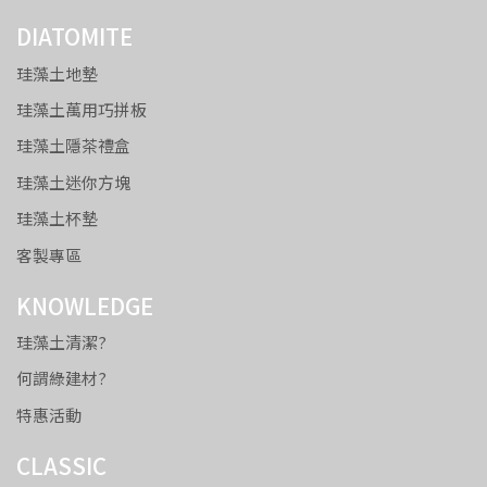
DIATOMITE
珪藻土地墊
珪藻土萬用巧拼板
珪藻土隱茶禮盒
珪藻土迷你方塊
珪藻土杯墊
客製專區
KNOWLEDGE
珪藻土清潔?
何謂綠建材?
特惠活動
CLASSIC