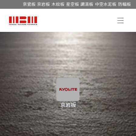
京瓷板
京岩板
木紋板
星空板
調濕板
中空水泥板
防輻板
京岩板