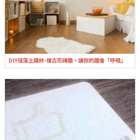
DIY珪藻土建材-復古花磚牆，讓你的牆會「呼吸」