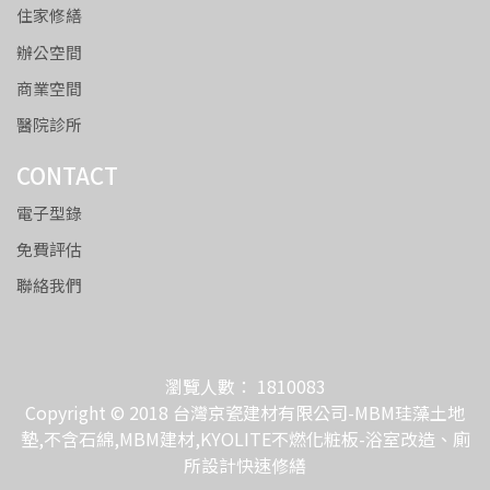
住家修繕
辦公空間
商業空間
醫院診所
CONTACT
電子型錄
免費評估
聯絡我們
瀏覽人數： 1810083
Copyright © 2018 台灣京瓷建材有限公司-MBM珪藻土地
墊,不含石綿,MBM建材,KYOLITE不燃化粧板-浴室改造、廁
所設計快速修繕