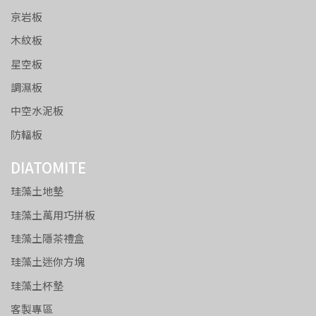
京岩板
木紋板
星空板
調濕板
中空水泥板
防輻板
DIATOMITE
珪藻土地墊
珪藻土萬用巧拼板
珪藻土隱茶禮盒
珪藻土迷你方塊
珪藻土杯墊
客製專區