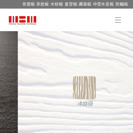
京瓷板
京岩板
木紋板
星空板
調濕板
中空水泥板
防輻板
木紋板