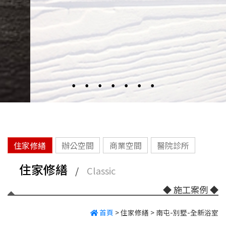
住家修繕
辦公空間
商業空間
醫院診所
住家修繕
/
Classic
◆ 施工案例 ◆
首頁
>
住家修繕
>
南屯-別墅-全新浴室