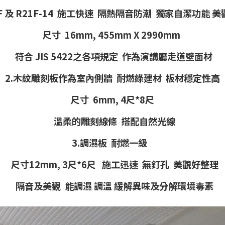
F 及 R21F-14 施工快速 隔熱隔音防潮 獨家自潔功能 
尺寸 16mm, 455mm X 2990
mm
符合 JIS 5422之各項規定 作為演講廳走道壁面材
2.木紋雕刻板作為室內側牆 耐燃綠建材
板材穩定性高
尺寸 6mm, 4尺*8尺
溫柔的雕刻線條 搭配自然光線
3.調濕板 耐燃一級
尺寸1
2mm, 3尺*6尺 施工迅速 無釘孔 美觀好整理
隔音及美觀 能調濕 調溫 緩解異味及分解環境毒素