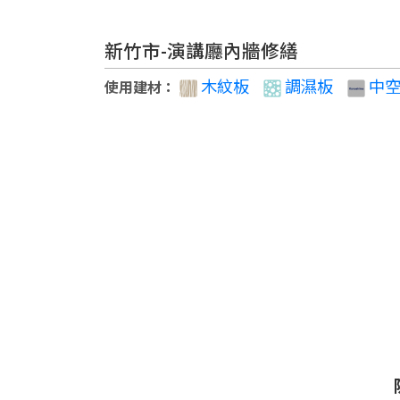
新竹市-演講廳內牆修繕
木紋板
調濕板
中空
使用建材
：