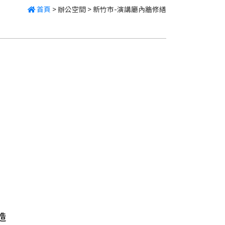
首頁
>
辦公空間
>
新竹市-演講廳內牆修繕
造