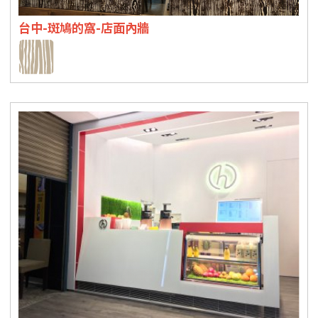
台中-斑鳩的窩-店面內牆