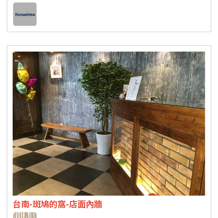
台南-斑鳩的窩-店面內牆