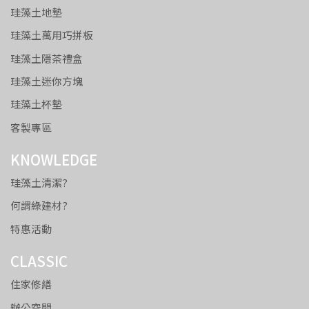
珪藻土地墊
珪藻土萬用巧拼板
珪藻土隱茶禮盒
珪藻土迷你方塊
珪藻土杯墊
客製專區
KNOWLEDGE
珪藻土清潔?
何謂綠建材?
特惠活動
CLASSIC
住家修繕
辦公空間