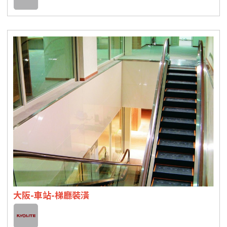
大阪-車站-梯廳裝潢