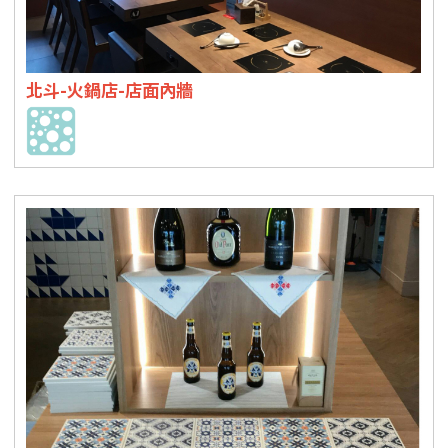
北斗-火鍋店-店面內牆