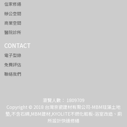
住家修繕
辦公空間
商業空間
醫院診所
CONTACT
電子型錄
免費評估
聯絡我們
瀏覽人數： 1809709
Copyright © 2018 台灣京瓷建材有限公司-MBM珪藻土地
墊,不含石綿,MBM建材,KYOLITE不燃化粧板-浴室改造、廁
所設計快速修繕