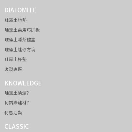
DIATOMITE
珪藻土地墊
珪藻土萬用巧拼板
珪藻土隱茶禮盒
珪藻土迷你方塊
珪藻土杯墊
客製專區
KNOWLEDGE
珪藻土清潔?
何謂綠建材?
特惠活動
CLASSIC