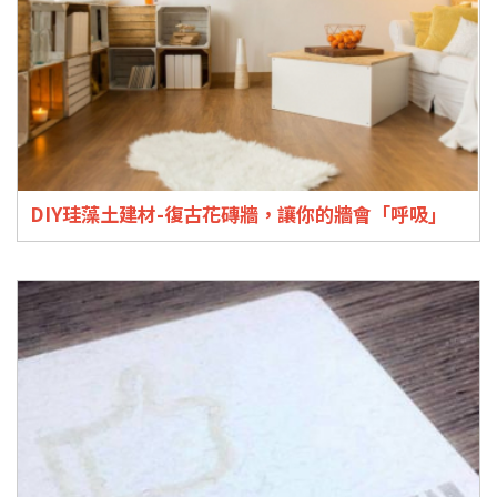
DIY珪藻土建材-復古花磚牆，讓你的牆會「呼吸」