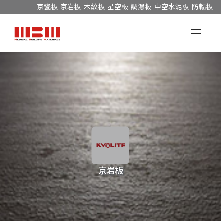
京瓷板
京岩板
木紋板
星空板
調濕板
中空水泥板
防輻板
京岩板