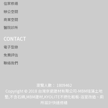
住家修繕
辦公空間
商業空間
醫院診所
CONTACT
電子型錄
免費評估
聯絡我們
瀏覽人數： 1809462
Copyright © 2018 台灣京瓷建材有限公司-MBM珪藻土地
墊,不含石綿,MBM建材,KYOLITE不燃化粧板-浴室改造、廁
所設計快速修繕