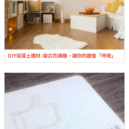
DIY珪藻土建材-復古花磚牆，讓你的牆會「呼吸」