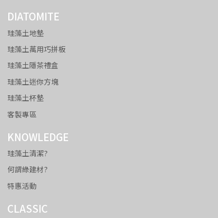
DIATOMITE
珪藻土地墊
珪藻土萬用巧拼板
珪藻土隱茶禮盒
珪藻土迷你方塊
珪藻土杯墊
客製專區
KNOWLEDGE
珪藻土清潔?
何謂綠建材?
特惠活動
CLASSIC